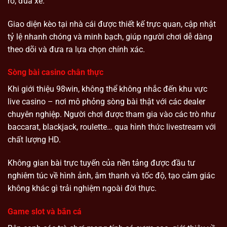
rổ, đua xe.
Giao diện kèo tại nhà cái được thiết kế trực quan, cập nhật
tỷ lệ nhanh chóng và minh bạch, giúp người chơi dễ dàng
theo dõi và đưa ra lựa chọn chính xác.
Sòng bài casino chân thực
Khi giới thiệu 98win, không thể không nhắc đến khu vực
live casino – nơi mô phỏng sòng bài thật với các dealer
chuyên nghiệp. Người chơi được tham gia vào các trò như
baccarat, blackjack, roulette… qua hình thức livestream với
chất lượng HD.
Không gian bài trực tuyến của nền tảng được đầu tư
nghiêm túc về hình ảnh, âm thanh và tốc độ, tạo cảm giác
không khác gì trải nghiệm ngoài đời thực.
Game slot và bắn cá