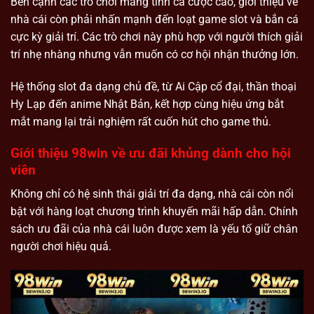
Bên cạnh các trò chơi mang tính cá cược cao, giới thiệu về
nhà cái còn phải nhấn mạnh đến loạt game slot và bắn cá
cực kỳ giải trí. Các trò chơi này phù hợp với người thích giải
trí nhẹ nhàng nhưng vẫn muốn có cơ hội nhận thưởng lớn.
Hệ thống slot đa dạng chủ đề, từ Ai Cập cổ đại, thần thoại
Hy Lạp đến anime Nhật Bản, kết hợp cùng hiệu ứng bắt
mắt mang lại trải nghiệm rất cuốn hút cho game thủ.
Giới thiệu 98win về ưu đãi khủng dành cho hội
viên
Không chỉ có hệ sinh thái giải trí đa dạng, nhà cái còn nổi
bật với hàng loạt chương trình khuyến mãi hấp dẫn. Chính
sách ưu đãi của nhà cái luôn được xem là yếu tố giữ chân
người chơi hiệu quả.