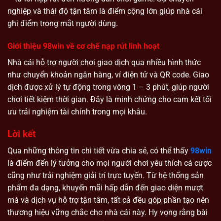
nghiệp và thái độ tận tâm là điểm cộng lớn giúp nhà cái
ghi điểm trong mắt người dùng.
Giới thiệu 98win về cơ chế nạp rút linh hoạt
Nhà cái hỗ trợ người chơi giao dịch qua nhiều hình thức
như chuyển khoản ngân hàng, ví điện tử và QR code. Giao
dịch được xử lý tự động trong vòng 1 – 3 phút, giúp người
chơi tiết kiệm thời gian. Đây là minh chứng cho cam kết tối
ưu trải nghiệm tài chính trong mọi khâu.
Lời kết
Qua những thông tin chi tiết vừa chia sẻ, có thể thấy
98win
là điểm đến lý tưởng cho mọi người chơi yêu thích cá cược
cũng như trải nghiệm giải trí trực tuyến. Từ hệ thống sản
phẩm đa dạng, khuyến mãi hấp dẫn đến giao diện mượt
mà và dịch vụ hỗ trợ tận tâm, tất cả đều góp phần tạo nên
thương hiệu vững chắc cho nhà cái này. Hy vọng rằng bài