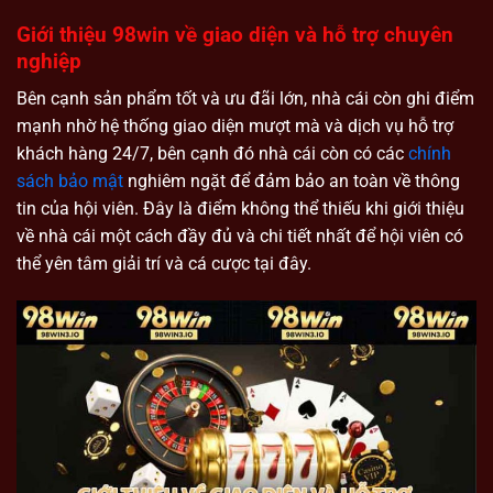
Giới thiệu 98win về giao diện và hỗ trợ chuyên
nghiệp
Bên cạnh sản phẩm tốt và ưu đãi lớn, nhà cái còn ghi điểm
mạnh nhờ hệ thống giao diện mượt mà và dịch vụ hỗ trợ
khách hàng 24/7, bên cạnh đó nhà cái còn có các
chính
sách bảo mật
nghiêm ngặt để đảm bảo an toàn về thông
tin của hội viên. Đây là điểm không thể thiếu khi giới thiệu
về nhà cái một cách đầy đủ và chi tiết nhất để hội viên có
thể yên tâm giải trí và cá cược tại đây.