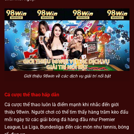
Giới thiệu 98win về các dịch vụ giải trí nổi bật
Cá cược thể thao hấp dẫn
Cá cược thể thao luôn là điểm mạnh khi nhắc đến giới
thiệu 98win. Người chơi có thể tìm thấy hàng trăm kèo đấu
mỗi ngày từ các giải bóng đá hàng đầu như Premier
League, La Liga, Bundesliga đến các môn như tennis, bóng