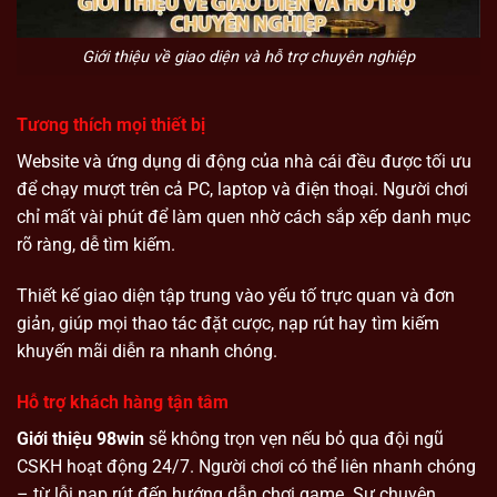
Giới thiệu về giao diện và hỗ trợ chuyên nghiệp
Tương thích mọi thiết bị
Website và ứng dụng di động của nhà cái đều được tối ưu
để chạy mượt trên cả PC, laptop và điện thoại. Người chơi
chỉ mất vài phút để làm quen nhờ cách sắp xếp danh mục
rõ ràng, dễ tìm kiếm.
Thiết kế giao diện tập trung vào yếu tố trực quan và đơn
giản, giúp mọi thao tác đặt cược, nạp rút hay tìm kiếm
khuyến mãi diễn ra nhanh chóng.
Hỗ trợ khách hàng tận tâm
Giới thiệu 98win
sẽ không trọn vẹn nếu bỏ qua đội ngũ
CSKH hoạt động 24/7. Người chơi có thể liên nhanh chóng
– từ lỗi nạp rút đến hướng dẫn chơi game. Sự chuyên