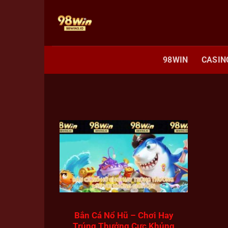
Chuyển
đến
nội
dung
98WIN
CASIN
Bắn Cá Nổ Hũ – Chơi Hay
Trúng Thưởng Cực Khủng