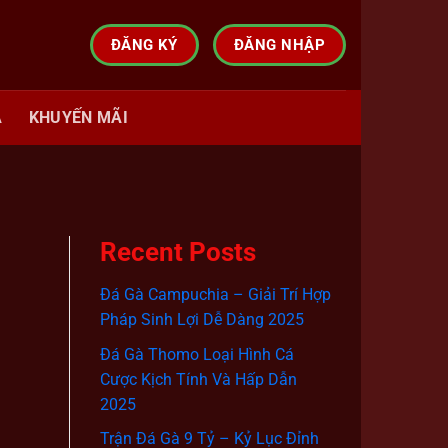
ĐĂNG KÝ
ĐĂNG NHẬP
À
KHUYẾN MÃI
Recent Posts
Đá Gà Campuchia – Giải Trí Hợp
Pháp Sinh Lợi Dễ Dàng 2025
Đá Gà Thomo Loại Hình Cá
Cược Kịch Tính Và Hấp Dẫn
2025
Trận Đá Gà 9 Tỷ – Kỷ Lục Đỉnh