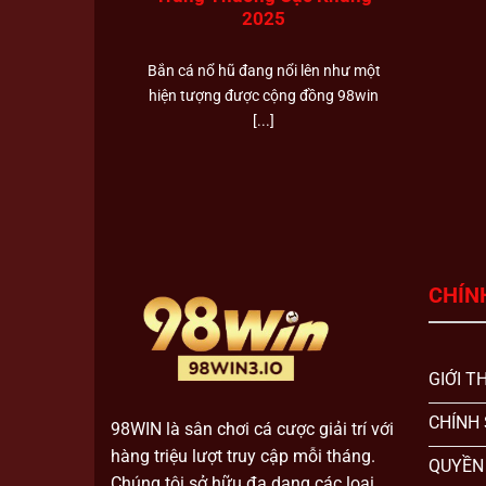
2025
Bắn cá nổ hũ đang nổi lên như một
hiện tượng được cộng đồng 98win
[...]
CHÍN
GIỚI T
CHÍNH
98WIN là sân chơi cá cược giải trí với
hàng triệu lượt truy cập mỗi tháng.
QUYỀN
Chúng tôi sở hữu đa dạng các loại